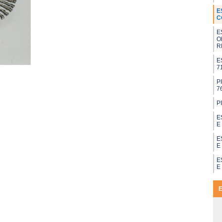
E
C
E
O
R
E
7
P
7
P
E
E
E
E
E
E