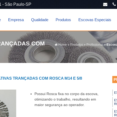
1 - São Paulo-SP
e
Empresa
Qualidade
Produtos
Escovas Especiais
TRANÇADAS COM
Home
»
Produtos
»
Profissional
»
Escova
TIVAS TRANÇADAS COM ROSCA M14 E 5/8
P
E
Possui Rosca fixa no corpo da escova,
otimizando o trabalho, resultando em
E
R
maior segurança ao operador.
E
R