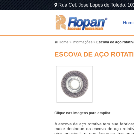
Rua Cel. José Lopes de Toledo, 10
Hom
Home
»
Informações
»
Escova de aço rotativ
ESCOVA DE AÇO ROTAT
Clique nas imagens para ampliar
A
escova de aço rotativa
tem sua fabrica
maior destaque da
escova de aço rotati
eixo principal, o que favorece bastan