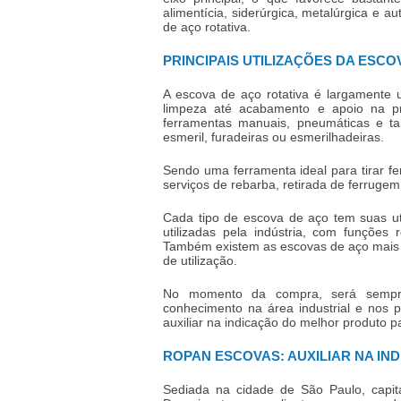
alimentícia, siderúrgica, metalúrgica e a
de aço rotativa
.
PRINCIPAIS UTILIZAÇÕES DA ESCO
A
escova de aço rotativa
é largamente u
limpeza até acabamento e apoio na 
ferramentas manuais, pneumáticas e t
esmeril, furadeiras ou esmerilhadeiras.
Sendo uma ferramenta ideal para tirar fe
serviços de rebarba, retirada de ferrugem
Cada tipo de escova de aço tem suas ut
utilizadas pela indústria, com funçõe
Também existem as escovas de aço mais 
de utilização.
No momento da compra, será sempre
conhecimento na área industrial e nos 
auxiliar na indicação do melhor produto 
ROPAN ESCOVAS: AUXILIAR NA I
Sediada na cidade de São Paulo, capita