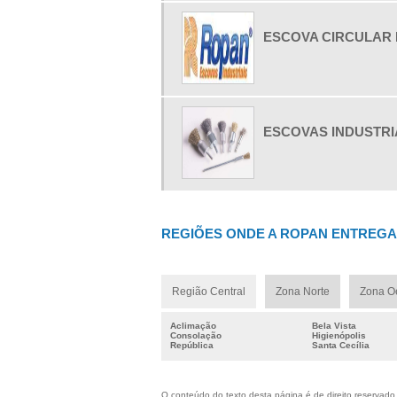
ESCOVA CIRCULAR 
ESCOVAS INDUSTRI
REGIÕES ONDE A ROPAN ENTREGA 
Região Central
Zona Norte
Zona O
Aclimação
Bela Vista
Consolação
Higienópolis
República
Santa Cecília
O conteúdo do texto desta página é de direito reservado. 