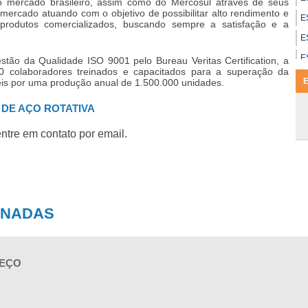
o mercado brasileiro, assim como do Mercosul através de seus
mercado atuando com o objetivo de possibilitar alto rendimento e
E
produtos comercializados, buscando sempre a satisfação e a
E
E
stão da Qualidade ISO 9001 pelo Bureau Veritas Certification, a
colaboradores treinados e capacitados para a superação da
E
veis por uma produção anual de 1.500.000 unidades.
E
 DE AÇO ROTATIVA
E
ntre em contato por email.
E
E
E
E
ONADAS
E
E
E
REÇO
F
I
E