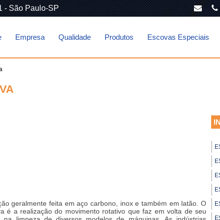
1 - São Paulo-SP
e
Empresa
Qualidade
Produtos
Escovas Especiais
a
IVA
I
E
E
E
E
ção geralmente feita em aço carbono, inox e também em latão. O
E
va
é a realização do movimento rotativo que faz em volta de seu
E
te na limpeza de diversos modelos de máquinas. As indústrias