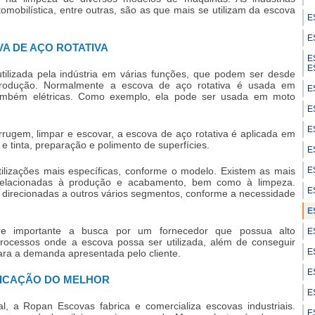
utomobilística, entre outras, são as que mais se utilizam da
escova
E
E
VA DE AÇO ROTATIVA
E
E
tilizada pela indústria em várias funções, que podem ser desde
produção. Normalmente a
escova de aço rotativa
é usada em
E
ambém elétricas. Como exemplo, ela pode ser usada em moto
E
E
rrugem, limpar e escovar, a
escova de aço rotativa
é aplicada em
 e tinta, preparação e polimento de superfícies.
E
ilizações mais específicas, conforme o modelo. Existem as mais
E
s relacionadas à produção e acabamento, bem como à limpeza.
E
direcionadas a outros vários segmentos, conforme a necessidade
E
 importante a busca por um fornecedor que possua alto
E
processos onde a escova possa ser utilizada, além de conseguir
E
para a demanda apresentada pelo cliente.
E
NDICAÇÃO DO MELHOR
E
l, a Ropan Escovas fabrica e comercializa escovas industriais.
E