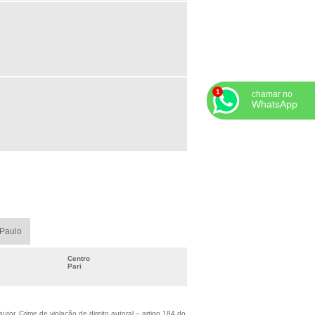
SCOVA CIRCULAR TRANÇADA
SCOVA COPO TRANÇADA
SCOVA DE AÇO PARA ESMERIL
SCOVA DE AÇO PARA
SMERILHADEIRA
chamar no
WhatsApp
SCOVA DE AÇO ROTATIVA PARA
SMERILHADEIRA
SCOVA DE AÇO TIPO COPO
RANÇADA
SCOVA HELICOIDAL NYLON
ABRICA DE ESCOVAS INDUSTRIAIS
NDUSTRIA DE ESCOVAS INDUSTRIAIS
 Paulo
OMPRAR ESCOVA CIRCULAR
OMPRAR ESCOVA DE AÇO
Centro
Pari
SCOVA CIRCULAR DE AÇO
ÁBRICA DE ESCOVA CIRCULAR
SCOVA HELICOIDAL NYLON PREÇO
tor. Crime de violação de direito autoral – artigo 184 do