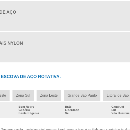
E
DE AÇO
E
E
E
E
AIS NYLON
E
E
E
T
E
ESCOVA DE AÇO ROTATIVA:
F
I
este
Zona Sul
Zona Leste
Grande São Paulo
Litoral de São
C
C
Bom Retiro
Brás
Cambuci
Glicério
Liberdade
Luz
E
Santa Efigênia
Sé
Vila Buarque
F
E
Sua reprodução, parcial ou total, mesmo citando nossos links, é proibida sem a autorização do au